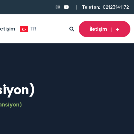
Telefon:
02123141172
İletişim
letişim
TR
siyon)
ansiyon)