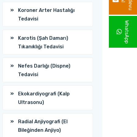
R
a
n
d
e
v
u
A
l
Koroner Arter Hastalığı
Tedavisi
WhatsApp
Karotis (Şah Damarı)
Tıkanıklığı Tedavisi
Nefes Darlığı (Dispne)
Tedavisi
Ekokardiyografi (Kalp
Ultrasonu)
Radial Anjiyografi (El
Bileğinden Anjiyo)