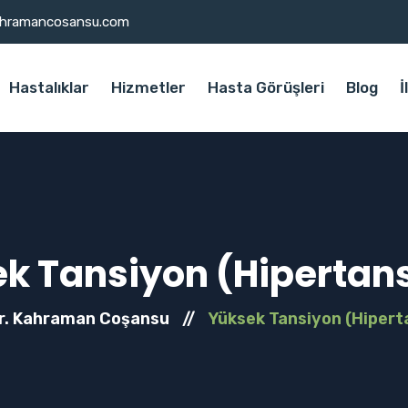
ahramancosansu.com
Hastalıklar
Hizmetler
Hasta Görüşleri
Blog
İ
k Tansiyon (Hipertan
Dr. Kahraman Coşansu
//
Yüksek Tansiyon (Hipert