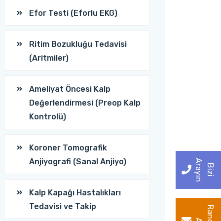
Efor Testi (Eforlu EKG)
Ritim Bozukluğu Tedavisi
(Aritmiler)
Ameliyat Öncesi Kalp
Değerlendirmesi (Preop Kalp
Kontrolü)
Koroner Tomografik
Anjiyografi (Sanal Anjiyo)
A
n
B
i
z
i
r
a
y
ı
Kalp Kapağı Hastalıkları
Tedavisi ve Takip