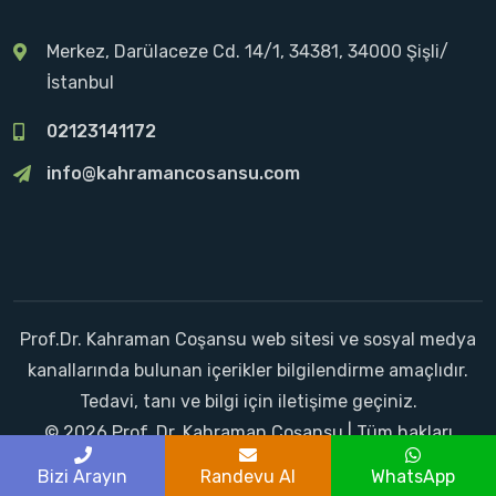
Merkez, Darülaceze Cd. 14/1, 34381, 34000 Şişli/
İstanbul
02123141172
info@kahramancosansu.com
Prof.Dr. Kahraman Coşansu web sitesi ve sosyal medya
kanallarında bulunan içerikler bilgilendirme amaçlıdır.
Tedavi, tanı ve bilgi için iletişime geçiniz.
© 2026 Prof. Dr. Kahraman Coşansu | Tüm hakları
saklıdır.
Bizi Arayın
Randevu Al
WhatsApp